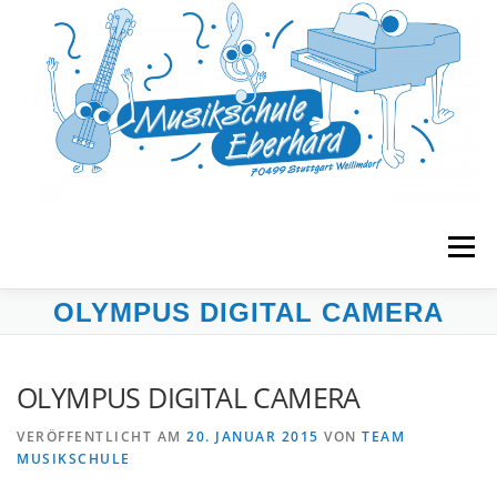
Zum
Inhalt
springen
Menü
OLYMPUS DIGITAL CAMERA
START
MUSIKGARTEN
FRÜHERZIEHUNG
OLYMPUS DIGITAL CAMERA
UNTERRICHT
BANDS & ENSEMBLES
VERÖFFENTLICHT AM
20. JANUAR 2015
VON
TEAM
MUSIKSCHULE
VERANSTALTUNGEN
MUSE E.V.
KONTAKT