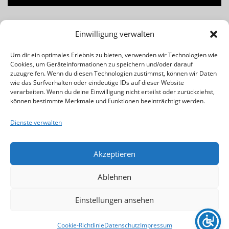
Lust am Beruf des Musiklehrers bzw. Musikpädagogen? Für
Einwilligung verwalten
Infos einfach das Banner klicken!
Um dir ein optimales Erlebnis zu bieten, verwenden wir Technologien wie
Cookies, um Geräteinformationen zu speichern und/oder darauf
Rechtliches & Wichtiges:
zuzugreifen. Wenn du diesen Technologien zustimmst, können wir Daten
wie das Surfverhalten oder eindeutige IDs auf dieser Website
verarbeiten. Wenn du deine Einwilligung nicht erteilst oder zurückziehst,
Kontakt
können bestimmte Merkmale und Funktionen beeinträchtigt werden.
Impressum
Dienste verwalten
Datenschutz
Cookie-Richtlinie (EU)
Akzeptieren
Ablehnen
Einstellungen ansehen
Copyright © 2026 Musikschule Eberhard | Stuttgart
Weilimdorf
–
OnePress
Theme von FameThemes
Cookie-Richtlinie
Datenschutz
Impressum