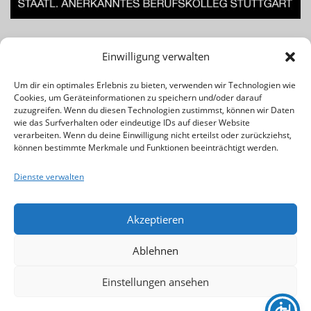
Lust am Beruf des Musiklehrers bzw. Musikpädagogen? Für
Einwilligung verwalten
Infos einfach das Banner klicken!
Um dir ein optimales Erlebnis zu bieten, verwenden wir Technologien wie
Cookies, um Geräteinformationen zu speichern und/oder darauf
Rechtliches & Wichtiges:
zuzugreifen. Wenn du diesen Technologien zustimmst, können wir Daten
wie das Surfverhalten oder eindeutige IDs auf dieser Website
verarbeiten. Wenn du deine Einwilligung nicht erteilst oder zurückziehst,
Kontakt
können bestimmte Merkmale und Funktionen beeinträchtigt werden.
Impressum
Dienste verwalten
Datenschutz
Cookie-Richtlinie (EU)
Akzeptieren
Ablehnen
Einstellungen ansehen
Copyright © 2026 Musikschule Eberhard | Stuttgart
Weilimdorf
–
OnePress
Theme von FameThemes