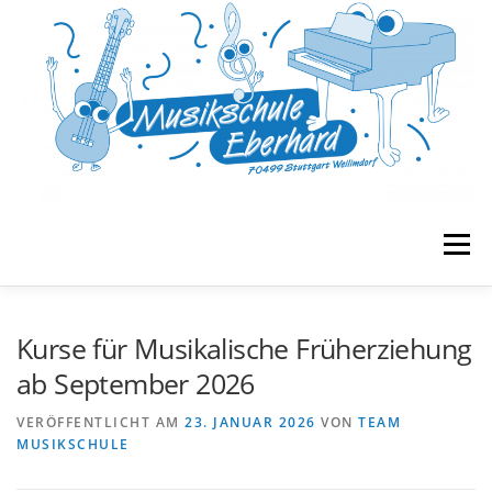
Zum
Inhalt
springen
Menü
START
MUSIKGARTEN
FRÜHERZIEHUNG
Kurse für Musikalische Früherziehung
ab September 2026
UNTERRICHT
BANDS & ENSEMBLES
VERÖFFENTLICHT AM
23. JANUAR 2026
VON
TEAM
MUSIKSCHULE
VERANSTALTUNGEN
MUSE E.V.
KONTAKT