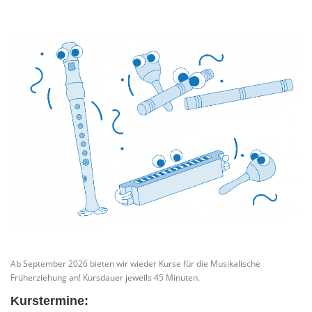
Ab September 2026 bieten wir wieder Kurse für die Musikalische
Früherziehung an! Kursdauer jeweils 45 Minuten.
Kurstermine: