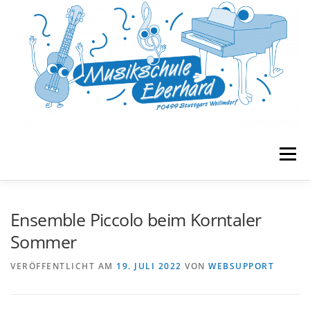
Zum
Inhalt
springen
Menü
START
MUSIKGARTEN
FRÜHERZIEHUNG
Ensemble Piccolo beim Korntaler
Sommer
UNTERRICHT
BANDS & ENSEMBLES
VERÖFFENTLICHT AM
19. JULI 2022
VON
WEBSUPPORT
VERANSTALTUNGEN
MUSE E.V.
KONTAKT