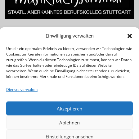
Lust am Beruf des Musiklehrers bzw. Musikpädagogen? Für
Einwilligung verwalten
Infos einfach das Banner klicken!
Um dir ein optimales Erlebnis zu bieten, verwenden wir Technologien wie
Cookies, um Geräteinformationen zu speichern und/oder darauf
Rechtliches & Wichtiges:
zuzugreifen. Wenn du diesen Technologien zustimmst, können wir Daten
wie das Surfverhalten oder eindeutige IDs auf dieser Website
verarbeiten. Wenn du deine Einwilligung nicht erteilst oder zurückziehst,
Kontakt
können bestimmte Merkmale und Funktionen beeinträchtigt werden.
Impressum
Dienste verwalten
Datenschutz
Cookie-Richtlinie (EU)
Akzeptieren
Ablehnen
Einstellungen ansehen