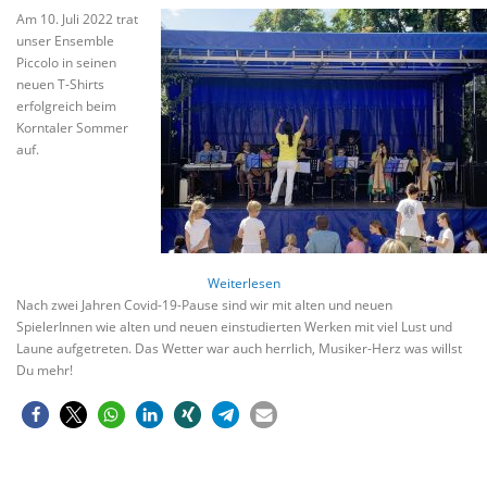
Am 10. Juli 2022 trat
unser Ensemble
Piccolo in seinen
neuen T-Shirts
erfolgreich beim
Korntaler Sommer
auf.
:
Weiterlesen
Ensemble
Nach zwei Jahren Covid-19-Pause sind wir mit alten und neuen
Piccolo
SpielerInnen wie alten und neuen einstudierten Werken mit viel Lust und
beim
Laune aufgetreten. Das Wetter war auch herrlich, Musiker-Herz was willst
Korntaler
Du mehr!
Sommer