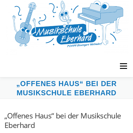
Zum
Inhalt
springen
Menü
„OFFENES HAUS“ BEI DER
START
MUSIKGARTEN
FRÜHERZIEHUNG
MUSIKSCHULE EBERHARD
UNTERRICHT
BANDS & ENSEMBLES
„Offenes Haus“ bei der Musikschule
Eberhard
VERANSTALTUNGEN
MUSE E.V.
KONTAKT