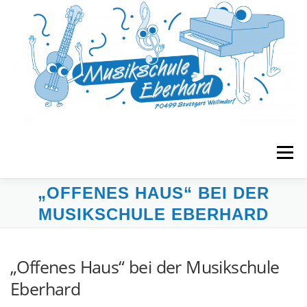
Zum
Inhalt
springen
Menü
„OFFENES HAUS“ BEI DER
START
MUSIKGARTEN
FRÜHERZIEHUNG
MUSIKSCHULE EBERHARD
UNTERRICHT
BANDS & ENSEMBLES
„Offenes Haus“ bei der Musikschule
Eberhard
VERANSTALTUNGEN
MUSE E.V.
KONTAKT