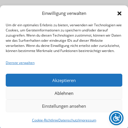
Lust am Beruf des Musiklehrers bzw. Musikpädagogen? Für
Einwilligung verwalten
Infos einfach das Banner klicken!
Um dir ein optimales Erlebnis zu bieten, verwenden wir Technologien wie
Cookies, um Geräteinformationen zu speichern und/oder darauf
Rechtliches & Wichtiges:
zuzugreifen. Wenn du diesen Technologien zustimmst, können wir Daten
wie das Surfverhalten oder eindeutige IDs auf dieser Website
verarbeiten. Wenn du deine Einwilligung nicht erteilst oder zurückziehst,
Kontakt
können bestimmte Merkmale und Funktionen beeinträchtigt werden.
Impressum
Dienste verwalten
Datenschutz
Cookie-Richtlinie (EU)
Akzeptieren
Ablehnen
Einstellungen ansehen
Copyright © 2026 Musikschule Eberhard | Stuttgart
Weilimdorf
–
OnePress
Theme von FameThemes
Cookie-Richtlinie
Datenschutz
Impressum