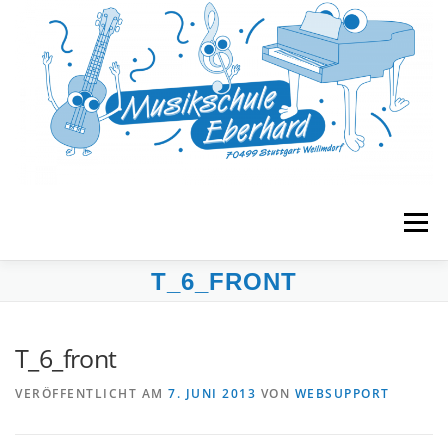
Zum
Inhalt
springen
Menü
T_6_FRONT
START
MUSIKGARTEN
FRÜHERZIEHUNG
T_6_front
UNTERRICHT
BANDS & ENSEMBLES
VERÖFFENTLICHT AM
7. JUNI 2013
VON
WEBSUPPORT
VERANSTALTUNGEN
MUSE E.V.
KONTAKT