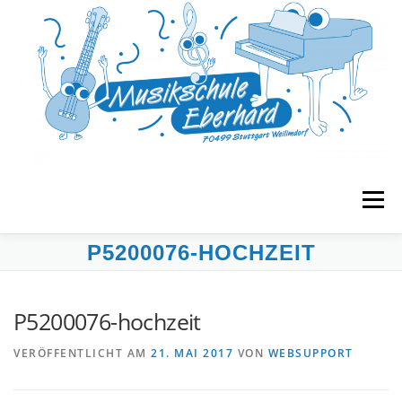
Zum
Inhalt
springen
Menü
P5200076-HOCHZEIT
START
MUSIKGARTEN
FRÜHERZIEHUNG
P5200076-hochzeit
UNTERRICHT
BANDS & ENSEMBLES
VERÖFFENTLICHT AM
21. MAI 2017
VON
WEBSUPPORT
VERANSTALTUNGEN
MUSE E.V.
KONTAKT