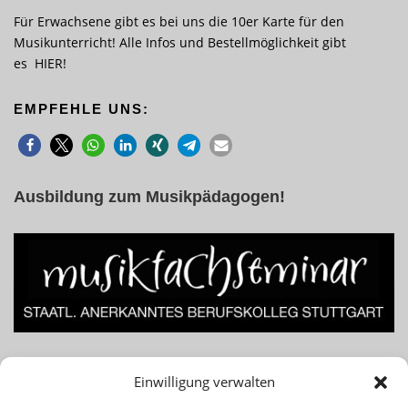
Für Erwachsene gibt es bei uns die 10er Karte für den
Musikunterricht! Alle Infos und Bestellmöglichkeit gibt
es
HIER
!
EMPFEHLE UNS:
Ausbildung zum Musikpädagogen!
Lust am Beruf des Musiklehrers bzw. Musikpädagogen? Für
Einwilligung verwalten
Infos einfach das Banner klicken!