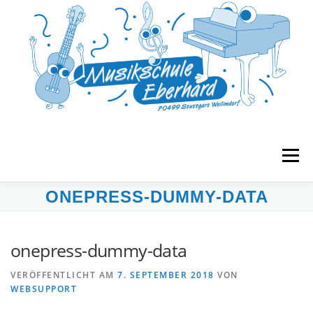
Zum
Inhalt
springen
Menü
ONEPRESS-DUMMY-DATA
START
MUSIKGARTEN
FRÜHERZIEHUNG
onepress-dummy-data
UNTERRICHT
BANDS & ENSEMBLES
VERÖFFENTLICHT AM
7. SEPTEMBER 2018
VON
WEBSUPPORT
VERANSTALTUNGEN
MUSE E.V.
KONTAKT