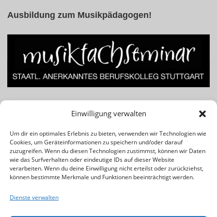
Ausbildung zum Musikpädagogen!
Lust am Beruf des Musiklehrers bzw. Musikpädagogen? Für
Einwilligung verwalten
Infos einfach das Banner klicken!
Um dir ein optimales Erlebnis zu bieten, verwenden wir Technologien wie
Cookies, um Geräteinformationen zu speichern und/oder darauf
Rechtliches & Wichtiges:
zuzugreifen. Wenn du diesen Technologien zustimmst, können wir Daten
wie das Surfverhalten oder eindeutige IDs auf dieser Website
verarbeiten. Wenn du deine Einwilligung nicht erteilst oder zurückziehst,
Kontakt
können bestimmte Merkmale und Funktionen beeinträchtigt werden.
Impressum
Dienste verwalten
Datenschutz
Cookie-Richtlinie (EU)