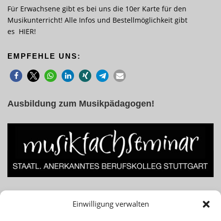
Für Erwachsene gibt es bei uns die 10er Karte für den
Musikunterricht! Alle Infos und Bestellmöglichkeit gibt
es
HIER
!
EMPFEHLE UNS:
Ausbildung zum Musikpädagogen!
Lust am Beruf des Musiklehrers bzw. Musikpädagogen? Für
Einwilligung verwalten
Infos einfach das Banner klicken!