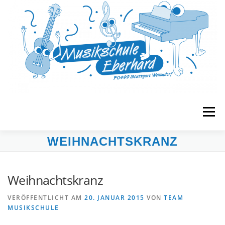
Zum
Inhalt
springen
Menü
WEIHNACHTSKRANZ
START
MUSIKGARTEN
FRÜHERZIEHUNG
Weihnachtskranz
UNTERRICHT
BANDS & ENSEMBLES
VERÖFFENTLICHT AM
20. JANUAR 2015
VON
TEAM
MUSIKSCHULE
VERANSTALTUNGEN
MUSE E.V.
KONTAKT