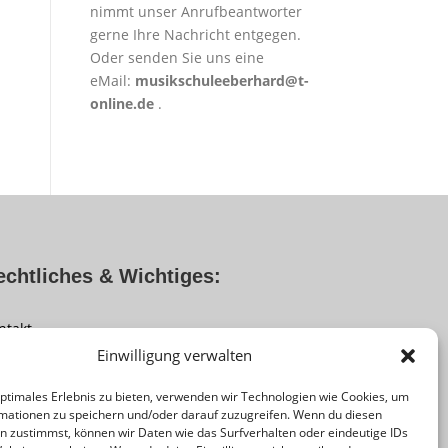
nimmt unser Anrufbeantworter
gerne Ihre Nachricht entgegen.
Oder senden Sie uns eine
eMail:
musikschuleeberhard@t-
online.de
.
echtliches & Wichtiges:
ntakt
Einwilligung verwalten
pressum
tenschutz
optimales Erlebnis zu bieten, verwenden wir Technologien wie Cookies, um
mationen zu speichern und/oder darauf zuzugreifen. Wenn du diesen
okie-Richtlinie (EU)
n zustimmst, können wir Daten wie das Surfverhalten oder eindeutige IDs