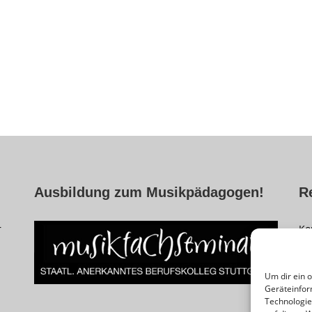
Ausbildung zum Musikpädagogen!
R
r
Ko
Im
Da
Um dir ein 
Geräteinfor
Co
Technologie