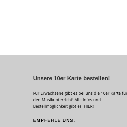
Unsere 10er Karte bestellen!
Für Erwachsene gibt es bei uns die 10er Karte fü
den Musikunterricht! Alle Infos und
Bestellmöglichkeit gibt es
HIER
!
EMPFEHLE UNS: