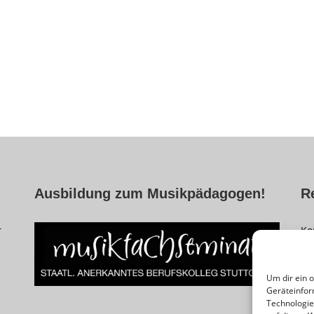
Ausbildung zum Musikpädagogen!
R
r
Ko
Im
Da
Um dir ein 
Geräteinfor
Co
Technologie