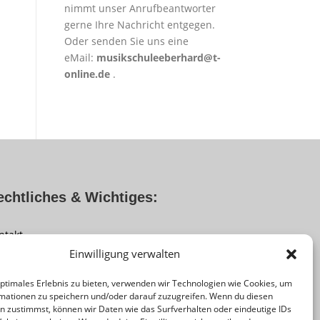
nimmt unser Anrufbeantworter
gerne Ihre Nachricht entgegen.
Oder senden Sie uns eine
eMail:
musikschuleeberhard@t-
online.de
.
echtliches & Wichtiges:
ntakt
Einwilligung verwalten
pressum
tenschutz
optimales Erlebnis zu bieten, verwenden wir Technologien wie Cookies, um
mationen zu speichern und/oder darauf zuzugreifen. Wenn du diesen
okie-Richtlinie (EU)
n zustimmst, können wir Daten wie das Surfverhalten oder eindeutige IDs