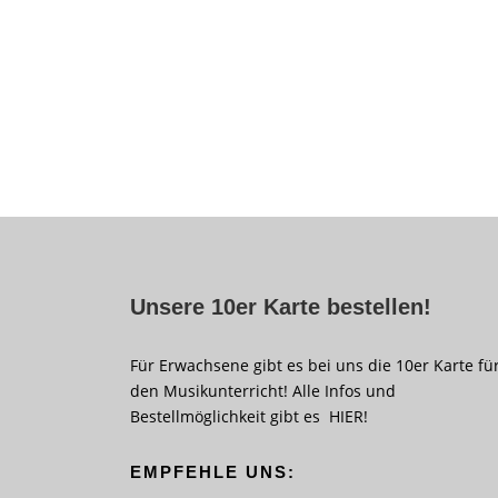
Unsere 10er Karte bestellen!
Für Erwachsene gibt es bei uns die 10er Karte fü
den Musikunterricht! Alle Infos und
Bestellmöglichkeit gibt es
HIER
!
EMPFEHLE UNS: