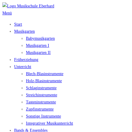
Zum
Inhalt
Menü
springen
Start
Musikgarten
Babymusikgarten
Musikgarten I
Musikgarten II
Früherziehung
Unterricht
Blech-Blasinstrumente
Holz-Blasinstrumente
Schlaginstrumente
Streichinstrumente
Tasteninstrumente
Zupfinstrumente
Sonstige Instrumente
Integrativer Musikunterricht
Bands & Ensembles