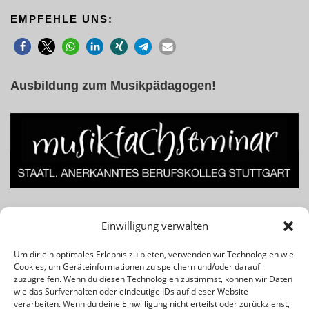
EMPFEHLE UNS:
Ausbildung zum Musikpädagogen!
Lust am Beruf des Musiklehrers bzw. Musikpädagogen? Für
Einwilligung verwalten
Infos einfach das Banner klicken!
Um dir ein optimales Erlebnis zu bieten, verwenden wir Technologien wie
Cookies, um Geräteinformationen zu speichern und/oder darauf
Rechtliches & Wichtiges:
zuzugreifen. Wenn du diesen Technologien zustimmst, können wir Daten
wie das Surfverhalten oder eindeutige IDs auf dieser Website
verarbeiten. Wenn du deine Einwilligung nicht erteilst oder zurückziehst,
Kontakt