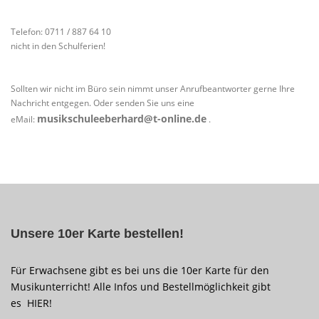
Telefon: 0711 / 887 64 10
nicht in den Schulferien!
Sollten wir nicht im Büro sein nimmt unser Anrufbeantworter gerne Ihre
Nachricht entgegen. Oder senden Sie uns eine
musikschuleeberhard@t-online.de
eMail:
.
Unsere 10er Karte bestellen!
Für Erwachsene gibt es bei uns die 10er Karte für den
Musikunterricht! Alle Infos und Bestellmöglichkeit gibt
es
HIER
!