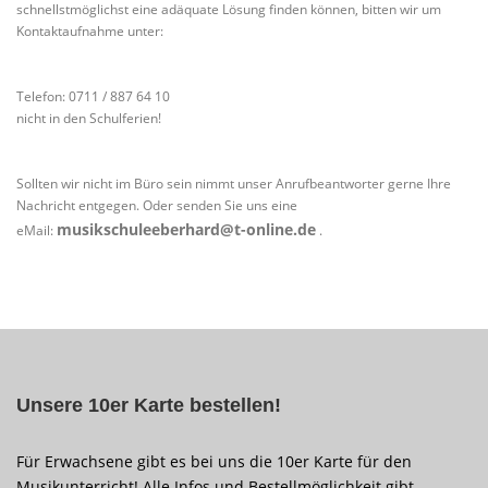
schnellstmöglichst eine adäquate Lösung finden können, bitten wir um
Kontaktaufnahme unter:
Telefon: 0711 / 887 64 10
nicht in den Schulferien!
Sollten wir nicht im Büro sein nimmt unser Anrufbeantworter gerne Ihre
Nachricht entgegen. Oder senden Sie uns eine
musikschuleeberhard@t-online.de
eMail:
.
Unsere 10er Karte bestellen!
Für Erwachsene gibt es bei uns die 10er Karte für den
Musikunterricht! Alle Infos und Bestellmöglichkeit gibt