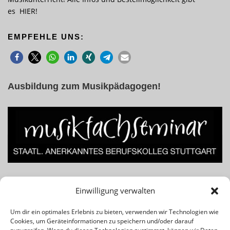
es
HIER
!
EMPFEHLE UNS:
Ausbildung zum Musikpädagogen!
Lust am Beruf des Musiklehrers bzw. Musikpädagogen? Für
Einwilligung verwalten
Infos einfach das Banner klicken!
Um dir ein optimales Erlebnis zu bieten, verwenden wir Technologien wie
Cookies, um Geräteinformationen zu speichern und/oder darauf
Rechtliches & Wichtiges: