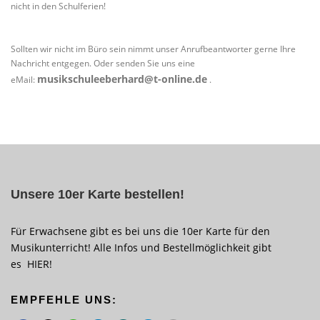
nicht in den Schulferien!
Sollten wir nicht im Büro sein nimmt unser Anrufbeantworter gerne Ihre
Nachricht entgegen. Oder senden Sie uns eine
musikschuleeberhard@t-online.de
eMail:
.
Unsere 10er Karte bestellen!
Für Erwachsene gibt es bei uns die 10er Karte für den
Musikunterricht! Alle Infos und Bestellmöglichkeit gibt
es
HIER
!
EMPFEHLE UNS: