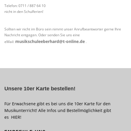
Telefon: 0711 / 887 64 10
nicht in den Schulferien!
Sollten wir nicht im Büro sein nimmt unser Anrufbeantworter gerne Ihre
Nachricht entgegen. Oder senden Sie uns eine
musikschuleeberhard@t-online.de
eMail:
.
Unsere 10er Karte bestellen!
Für Erwachsene gibt es bei uns die 10er Karte für den
Musikunterricht! Alle Infos und Bestellmöglichkeit gibt
es
HIER
!