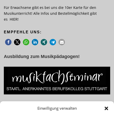
Für Erwachsene gibt es bei uns die 10er Karte für den
Musikunterricht! Alle Infos und Bestellmöglichkeit gibt
es
HIER
!
EMPFEHLE UNS:
Ausbildung zum Musikpädagogen!
Lust am Beruf des Musiklehrers bzw. Musikpädagogen? Für
Einwilligung verwalten
Infos einfach das Banner klicken!