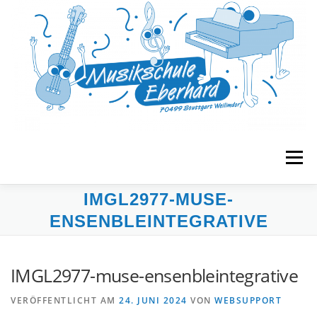
Zum
Inhalt
springen
Menü
IMGL2977-MUSE-
START
MUSIKGARTEN
FRÜHERZIEHUNG
ENSENBLEINTEGRATIVE
UNTERRICHT
BANDS & ENSEMBLES
IMGL2977-muse-ensenbleintegrative
VERÖFFENTLICHT AM
24. JUNI 2024
VON
WEBSUPPORT
VERANSTALTUNGEN
MUSE E.V.
KONTAKT