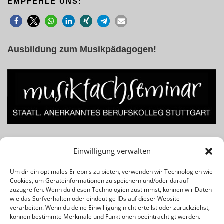
EMPFEHLE UNS:
Ausbildung zum Musikpädagogen!
Lust am Beruf des Musiklehrers bzw. Musikpädagogen? Für
Einwilligung verwalten
Infos einfach das Banner klicken!
Um dir ein optimales Erlebnis zu bieten, verwenden wir Technologien wie
Cookies, um Geräteinformationen zu speichern und/oder darauf
Rechtliches & Wichtiges:
zuzugreifen. Wenn du diesen Technologien zustimmst, können wir Daten
wie das Surfverhalten oder eindeutige IDs auf dieser Website
verarbeiten. Wenn du deine Einwilligung nicht erteilst oder zurückziehst,
Kontakt
können bestimmte Merkmale und Funktionen beeinträchtigt werden.