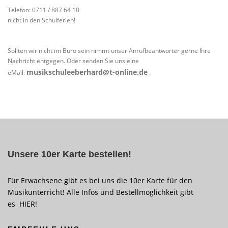
Telefon: 0711 / 887 64 10
nicht in den Schulferien!
Sollten wir nicht im Büro sein nimmt unser Anrufbeantworter gerne Ihre
Nachricht entgegen. Oder senden Sie uns eine
musikschuleeberhard@t-online.de
eMail:
.
Unsere 10er Karte bestellen!
Für Erwachsene gibt es bei uns die 10er Karte für den
Musikunterricht! Alle Infos und Bestellmöglichkeit gibt
es
HIER
!