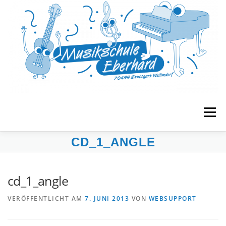
Zum
Inhalt
springen
Menü
CD_1_ANGLE
START
MUSIKGARTEN
FRÜHERZIEHUNG
cd_1_angle
UNTERRICHT
BANDS & ENSEMBLES
VERÖFFENTLICHT AM
7. JUNI 2013
VON
WEBSUPPORT
VERANSTALTUNGEN
MUSE E.V.
KONTAKT