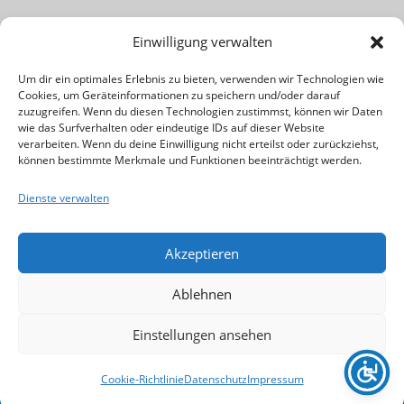
Lust am Beruf des Musiklehrers bzw. Musikpädagogen? Für
Einwilligung verwalten
Infos einfach das Banner klicken!
Um dir ein optimales Erlebnis zu bieten, verwenden wir Technologien wie
Cookies, um Geräteinformationen zu speichern und/oder darauf
Rechtliches & Wichtiges:
zuzugreifen. Wenn du diesen Technologien zustimmst, können wir Daten
wie das Surfverhalten oder eindeutige IDs auf dieser Website
verarbeiten. Wenn du deine Einwilligung nicht erteilst oder zurückziehst,
Kontakt
können bestimmte Merkmale und Funktionen beeinträchtigt werden.
Impressum
Dienste verwalten
Datenschutz
Cookie-Richtlinie (EU)
Akzeptieren
Ablehnen
Einstellungen ansehen
Copyright © 2026 Musikschule Eberhard | Stuttgart
Weilimdorf
–
OnePress
Theme von FameThemes
Cookie-Richtlinie
Datenschutz
Impressum